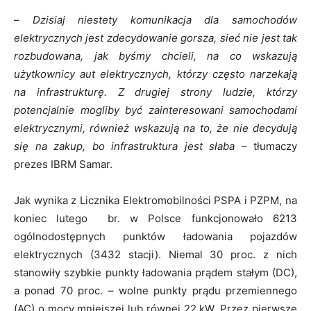
–
Dzisiaj niestety komunikacja dla samochodów
elektrycznych jest zdecydowanie gorsza, sieć nie jest tak
rozbudowana, jak byśmy chcieli, na co wskazują
użytkownicy aut elektrycznych, którzy często narzekają
na infrastrukturę. Z drugiej strony ludzie, którzy
potencjalnie mogliby być zainteresowani samochodami
elektrycznymi, również wskazują na to, że nie decydują
się na zakup, bo infrastruktura jest słaba
– tłumaczy
prezes IBRM Samar.
Jak wynika z Licznika Elektromobilności PSPA i PZPM, na
koniec lutego br. w Polsce funkcjonowało 6213
ogólnodostępnych punktów ładowania pojazdów
elektrycznych (3432 stacji). Niemal 30 proc. z nich
stanowiły szybkie punkty ładowania prądem stałym (DC),
a ponad 70 proc. – wolne punkty prądu przemiennego
(AC) o mocy mniejszej lub równej 22 kW. Przez pierwsze