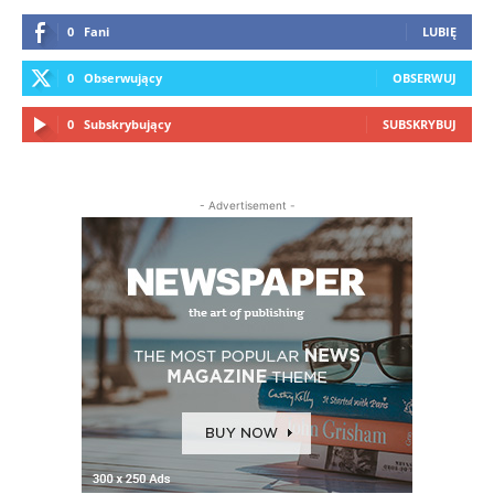
0
Fani
LUBIĘ
0
Obserwujący
OBSERWUJ
0
Subskrybujący
SUBSKRYBUJ
- Advertisement -