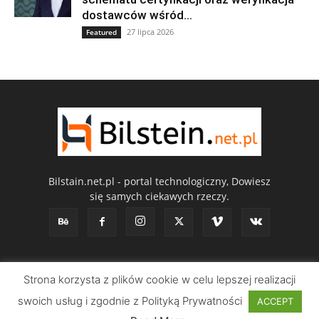
dostawców wśród...
27 lipca 2026
Featured
Bilstain.net.pl - portal technologiczny, Dowiesz
się samych ciekawych rzeczy.
Strona korzysta z plików cookie w celu lepszej realizacji
Advertisement
Blog
Contact us
Buy now
swoich usług i zgodnie z Polityką Prywatności
ACCEPT