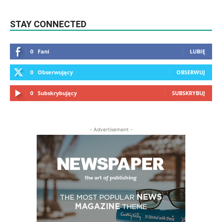
STAY CONNECTED
0
Fani
LUBIĘ
0
Obserwujący
OBSERWUJ
0
Subskrybujący
SUBSKRYBUJ
- Advertisement -