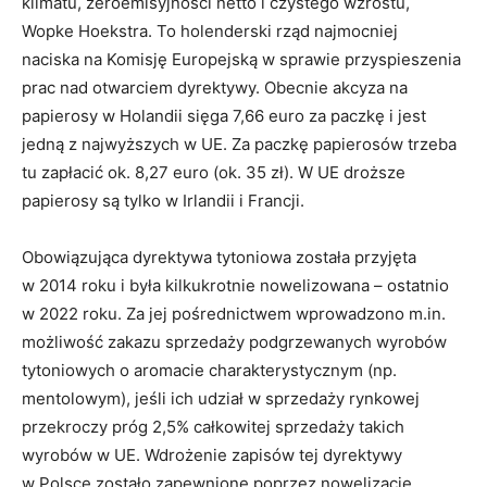
klimatu, zeroemisyjności netto i czystego wzrostu,
Wopke Hoekstra. To holenderski rząd najmocniej
naciska na Komisję Europejską w sprawie przyspieszenia
prac nad otwarciem dyrektywy. Obecnie akcyza na
papierosy w Holandii sięga 7,66 euro za paczkę i jest
jedną z najwyższych w UE. Za paczkę papierosów trzeba
tu zapłacić ok. 8,27 euro (ok. 35 zł). W UE droższe
papierosy są tylko w Irlandii i Francji.
Obowiązująca dyrektywa tytoniowa została przyjęta
w 2014 roku i była kilkukrotnie nowelizowana – ostatnio
w 2022 roku. Za jej pośrednictwem wprowadzono m.in.
możliwość zakazu sprzedaży podgrzewanych wyrobów
tytoniowych o aromacie charakterystycznym (np.
mentolowym), jeśli ich udział w sprzedaży rynkowej
przekroczy próg 2,5% całkowitej sprzedaży takich
wyrobów w UE. Wdrożenie zapisów tej dyrektywy
w Polsce zostało zapewnione poprzez nowelizację