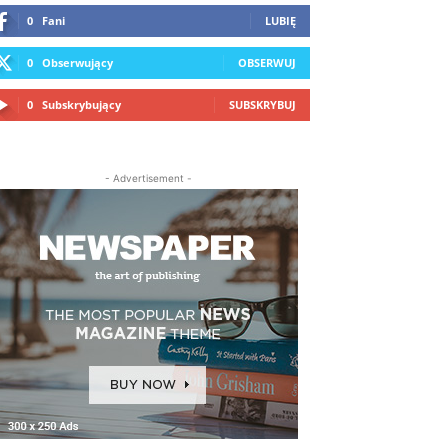
0
Fani
LUBIĘ
0
Obserwujący
OBSERWUJ
0
Subskrybujący
SUBSKRYBUJ
- Advertisement -