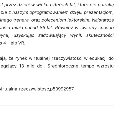
 przez dzieci w wieku czterech lat, które nie potrafią
ą sobie z naszym oprogramowaniem dzięki prezentacjom,
nego trenera, oraz poleceniom lektorskim. Najstarsza
ania miała ponad 85 lat. Również w świetny sposób
wymi, uzyskując zadowalający wynik skuteczności
s 4 Help VR.
ają, że rynek wirtualnej rzeczywistości w edukacji do
ięgający 13 mld dol. Średnioroczne tempo wzrostu
/wirtualna-rzeczywistosc,p50992957