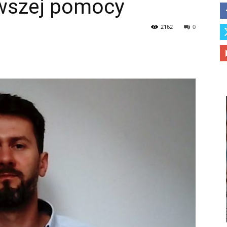
rwszej pomocy
2162
0