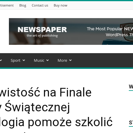
tisement
Blog
Contact us
Buy now
Sport
Music
More
W
wistość na Finale
y Świątecznej
ogia pomoże szkolić
S