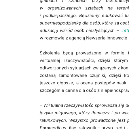
gminach i sztabach przy ochotniczy
w organizowanych sztabach na teren
i podkarpackiego. Będziemy edukować lu
superniespodziankę dla osób, które są os
edukację wśród osób niesłyszących –
htt
w rozmowie z agencją Newseria Innowacje 
Szkolenia będą prowadzone w formie tr
wirtualnej rzeczywistości, dzięki któr
odtworzonych sytuacjach związanych z koni
zostaną zamontowane czujniki, dzięki k
jeszcze głębsze, a ocena postępów nauki s
szczególnie cenna dla osób z niepełnospra
– Wirtualna rzeczywistość sprowadza się d
języka migowego, który tłumaczy i prowa
ratunkowych. Wszystko prowadzone jest p
Paramedicus,
(łac. ratownik – przyp. red.)
.