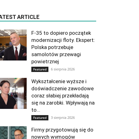
ATEST ARTICLE
F-35 to dopiero początek
modernizacji floty. Ekspert:
Polska potrzebuje
samolotów przewagi
powietrznej
6 sierpnia 2026
Featured
Wykształcenie wyższe i
doświadczenie zawodowe
coraz słabiej przekładają
się na zarobki. Wpływają na
to...
3 sierpnia 2026
Featured
Firmy przygotowują się do
nowych wymogów