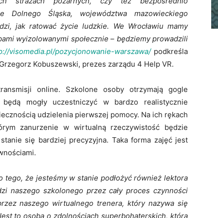
ch strażach pożarnych, czy też bezpośrednio
ie Dolnego Śląska, województwa mazowieckiego
dzi, jak ratować życie ludzkie. We Wrocławiu mamy
obami wyizolowanymi społecznie – będziemy prowadzili
p://visomedia.pl/pozycjonowanie-warszawa/
podkreśla
Grzegorz Kobuszewski, prezes zarządu 4 Help VR.
ansmisji online. Szkolone osoby otrzymają gogle
ym będą mogły uczestniczyć w bardzo realistycznie
ecznością udzielenia pierwszej pomocy. Na ich rękach
tórym zanurzenie w wirtualną rzeczywistość będzie
tanie się bardziej precyzyjna. Taka forma zajęć jest
wnościami.
o tego, że jesteśmy w stanie podłożyć również lektora
dzi naszego szkolonego przez cały proces czynności
rzez naszego wirtualnego trenera, który nazywa się
 Jest to osoba o zdolnościach superbohaterskich, która